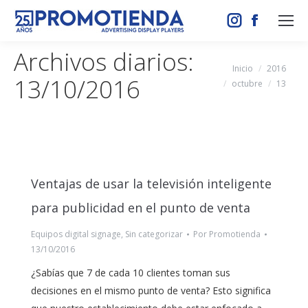
Instagram
Facebook
page
page
Archivos diarios:
opens
opens
Estás aquí:
Inicio
2016
13/10/2016
in
in
octubre
13
new
new
window
window
Ventajas de usar la televisión inteligente
para publicidad en el punto de venta
Equipos digital signage
,
Sin categorizar
Por
Promotienda
13/10/2016
¿Sabías que 7 de cada 10 clientes toman sus
decisiones en el mismo punto de venta? Esto significa