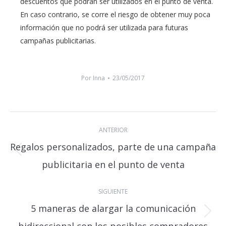
descuentos que podrán ser utilizados en el punto de venta.
En caso contrario, se corre el riesgo de obtener muy poca
información que no podrá ser utilizada para futuras
campañas publicitarias.
Por
Inna
23/05/2017
Navegación
ANTERIOR
entre
Regalos personalizados, parte de una campaña
publicaciones
Publicación
publicitaria en el punto de venta
anterior:
SIGUIENTE
5 maneras de alargar la comunicación
Publicación