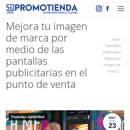
Instagram
Facebook
page
page
Mejora tu imagen
opens
opens
de marca por
in
in
Estás aquí:
Inicio
new
new
medio de las
Pantallas
window
window
publicidad
pantallas
Mejora tu
imagen de
publicitarias en el
marca…
punto de venta
Pantallas publicidad
MAY
23