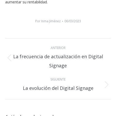
aumentar su rentabilidad.
Por
Inma Jiménez
06/03/2023
Navegación
ANTERIOR
entre
La frecuencia de actualización en Digital
publicaciones
Publicación
Signage
anterior:
SIGUIENTE
La evolución del Digital Signage
Publicación
siguiente: