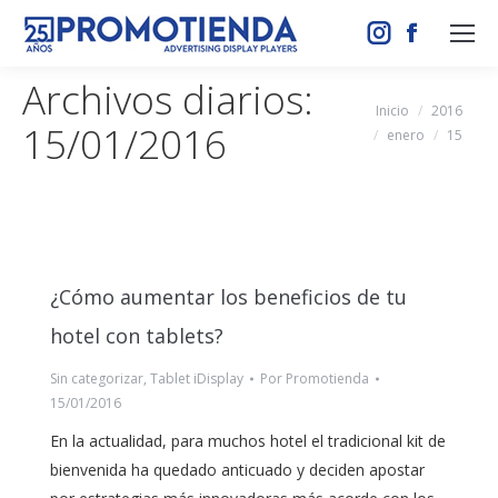
Instagram
Facebook
page
page
Archivos diarios:
opens
opens
Estás aquí:
Inicio
2016
15/01/2016
in
in
enero
15
new
new
window
window
¿Cómo aumentar los beneficios de tu
hotel con tablets?
Sin categorizar
,
Tablet iDisplay
Por
Promotienda
15/01/2016
En la actualidad, para muchos hotel el tradicional kit de
bienvenida ha quedado anticuado y deciden apostar