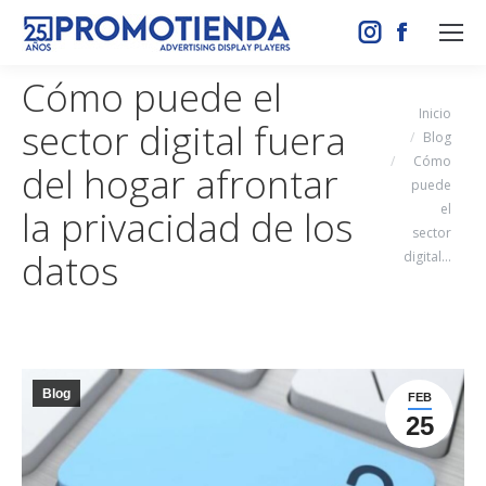
Instagram
Facebook
page
page
Cómo puede el
opens
opens
Estás aquí:
Inicio
sector digital fuera
in
in
Blog
new
new
Cómo
del hogar afrontar
window
window
puede
el
la privacidad de los
sector
datos
digital…
Blog
FEB
25