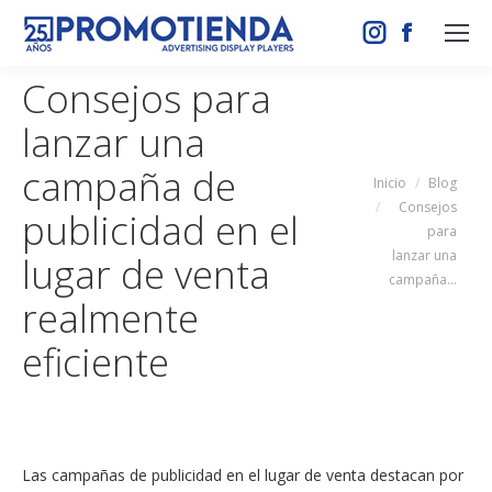
Instagram
Facebook
page
page
Consejos para
opens
opens
lanzar una
in
in
new
new
campaña de
Estás aquí:
Inicio
Blog
window
window
Consejos
publicidad en el
para
lanzar una
lugar de venta
campaña…
realmente
eficiente
Las campañas de publicidad en el lugar de venta destacan por