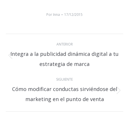
Por
Inna
17/12/2015
Navegación
ANTERIOR
entre
Integra a la publicidad dinámica digital a tu
publicaciones
Publicación
estrategia de marca
anterior:
SIGUIENTE
Cómo modificar conductas sirviéndose del
Publicación
marketing en el punto de venta
siguiente: