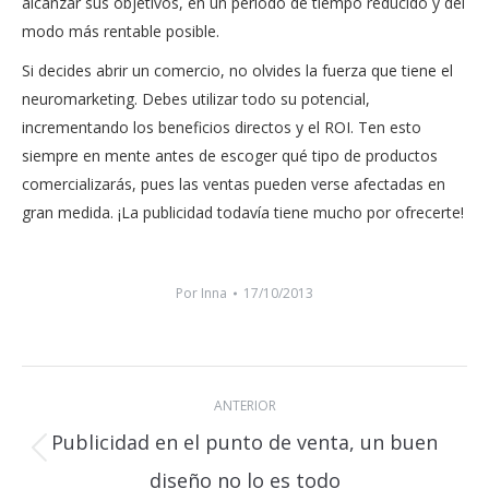
alcanzar sus objetivos, en un periodo de tiempo reducido y del
modo más rentable posible.
Si decides abrir un comercio, no olvides la fuerza que tiene el
neuromarketing. Debes utilizar todo su potencial,
incrementando los beneficios directos y el ROI. Ten esto
siempre en mente antes de escoger qué tipo de productos
comercializarás, pues las ventas pueden verse afectadas en
gran medida. ¡La publicidad todavía tiene mucho por ofrecerte!
Por
Inna
17/10/2013
Navegación
ANTERIOR
entre
Publicidad en el punto de venta, un buen
publicaciones
Publicación
diseño no lo es todo
anterior: