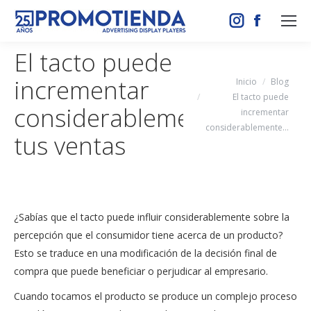
Instagram
Facebook
page
page
El tacto puede
opens
opens
incrementar
Estás aquí:
Inicio
Blog
in
in
El tacto puede
new
new
considerablemente
incrementar
window
window
considerablemente…
tus ventas
¿Sabías que el tacto puede influir considerablemente sobre la
percepción que el consumidor tiene acerca de un producto?
Esto se traduce en una modificación de la decisión final de
compra que puede beneficiar o perjudicar al empresario.
Cuando tocamos el producto se produce un complejo proceso