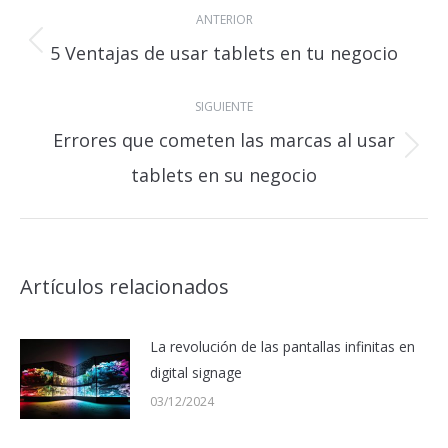
ANTERIOR
entre
5 Ventajas de usar tablets en tu negocio
Publicación
publicaciones
anterior:
SIGUIENTE
Errores que cometen las marcas al usar
Publicación
tablets en su negocio
siguiente:
Artículos relacionados
La revolución de las pantallas infinitas en
digital signage
03/12/2024