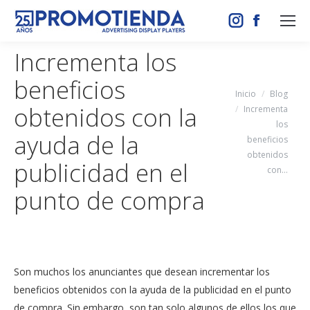
Instagram
Facebook
page
page
Incrementa los
opens
opens
beneficios
in
in
Estás aquí:
Inicio
Blog
new
new
obtenidos con la
Incrementa
window
window
los
ayuda de la
beneficios
obtenidos
publicidad en el
con…
punto de compra
Son muchos los anunciantes que desean incrementar los
beneficios obtenidos con la ayuda de la publicidad en el punto
de compra. Sin embargo, son tan solo algunos de ellos los que