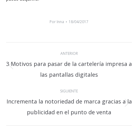
Por
Inna
18/04/2017
Navegación
ANTERIOR
entre
3 Motivos para pasar de la cartelería impresa a
publicaciones
Publicación
las pantallas digitales
anterior:
SIGUIENTE
Incrementa la notoriedad de marca gracias a la
Publicación
publicidad en el punto de venta
siguiente: