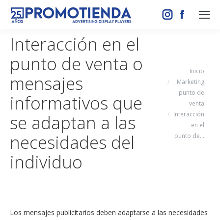
Instagram
Facebook
page
page
Interacción en el
opens
opens
punto de venta o
in
in
Estás aquí:
new
new
Inicio
mensajes
Marketing
window
window
punto de
informativos que
venta
Interacción
se adaptan a las
en el
necesidades del
punto de…
individuo
Los mensajes publicitarios deben adaptarse a las necesidades