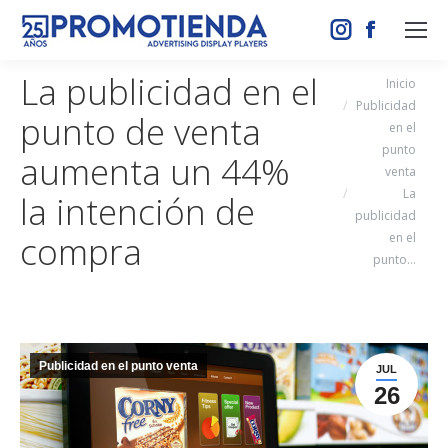
Instagram
Facebook
page
page
La publicidad en el
Estás aquí:
Inicio
opens
opens
Publicidad
punto de venta
in
in
en el
new
new
punto
aumenta un 44%
window
window
venta
La
la intención de
publicidad
compra
en el
punto…
Publicidad en el punto venta
JUL
26