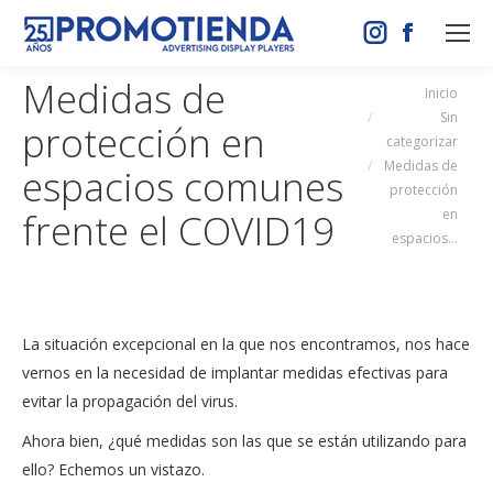
Instagram
Facebook
page
page
Medidas de
Estás aquí:
Inicio
opens
opens
Sin
protección en
in
in
categorizar
new
new
Medidas de
espacios comunes
window
window
protección
en
frente el COVID19
espacios…
La situación excepcional en la que nos encontramos, nos hace
vernos en la necesidad de implantar medidas efectivas para
evitar la propagación del virus.
Ahora bien, ¿qué medidas son las que se están utilizando para
ello? Echemos un vistazo.