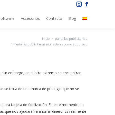
Instagram
Facebook
page
page
Software
Accesorios
Contacto
Blog
opens
opens
in
in
new
new
Estás aquí:
Inicio
pantallas publicitarias
window
window
Pantallas publicitarias interactivas como soporte…
o. Sin embargo, en el otro extremo se encuentran
e se trata de una marca de prestigio que no se
o para tarjeta de fidelización. En este momento, lo
s que nos ayudarán a ahorrar dinero. Es realmente