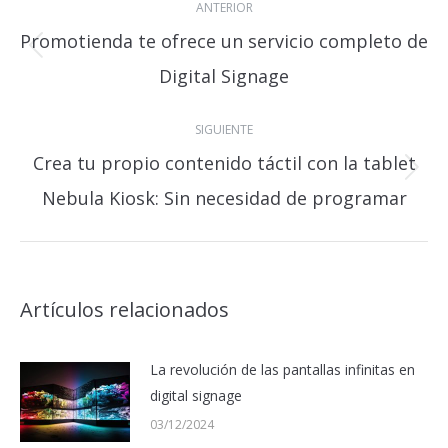
ANTERIOR
entre
Promotienda te ofrece un servicio completo de
publicaciones
Publicación
Digital Signage
anterior:
SIGUIENTE
Crea tu propio contenido táctil con la tablet
Publicación
Nebula Kiosk: Sin necesidad de programar
siguiente:
Artículos relacionados
La revolución de las pantallas infinitas en
digital signage
03/12/2024