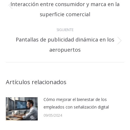
Interacción entre consumidor y marca en la
publicaciones
Publicación
superficie comercial
anterior:
SIGUIENTE
Pantallas de publicidad dinámica en los
Publicación
aeropuertos
siguiente:
Artículos relacionados
Cómo mejorar el bienestar de los
empleados con señalización digital
09/05/2024