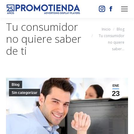
Instagram
Facebook
page
page
Tu consumidor
opens
opens
Estás aquí:
Inicio
Blog
no quiere saber
in
in
Tu consumidor
no quiere
new
new
de ti
saber…
window
window
Blog
ENE
23
Sin categorizar