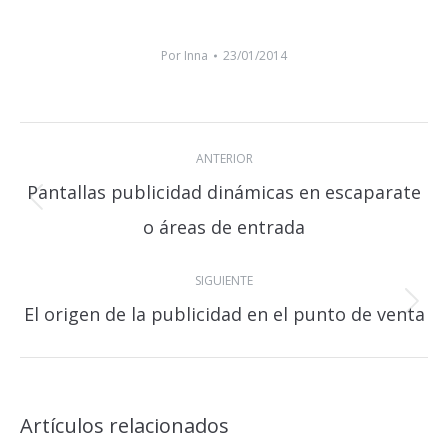
Por
Inna
23/01/2014
Navegación
ANTERIOR
entre
Pantallas publicidad dinámicas en escaparate
publicaciones
Publicación
o áreas de entrada
anterior:
SIGUIENTE
El origen de la publicidad en el punto de venta
Publicación
siguiente:
Artículos relacionados