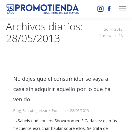
Instagram
Facebook
page
page
Archivos diarios:
opens
opens
Estás aquí:
Inicio
2013
28/05/2013
in
in
mayo
28
new
new
window
window
No dejes que el consumidor se vaya a
casa sin adquirir aquello por lo que ha
venido
Blog
,
Sin categorizar
Por
Inna
28/05/2013
¿Sabéis qué son los Showroomers? Cada vez es más
frecuente escuchar hablar sobre ellos. Se trata de