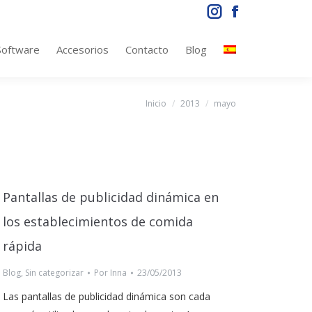
Instagram
Facebook
page
page
Software
Accesorios
Contacto
Blog
opens
opens
in
in
new
new
Estás aquí:
Inicio
2013
mayo
window
window
Pantallas de publicidad dinámica en
los establecimientos de comida
rápida
Blog
,
Sin categorizar
Por
Inna
23/05/2013
Las pantallas de publicidad dinámica son cada