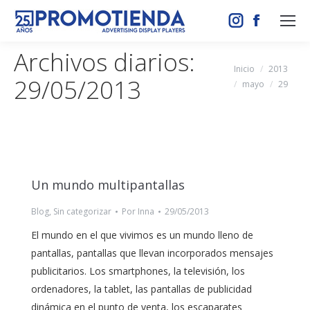
Instagram
Facebook
page
page
Archivos diarios:
opens
opens
Estás aquí:
Inicio
2013
29/05/2013
in
in
mayo
29
new
new
window
window
Un mundo multipantallas
Blog
,
Sin categorizar
Por
Inna
29/05/2013
El mundo en el que vivimos es un mundo lleno de
pantallas, pantallas que llevan incorporados mensajes
publicitarios. Los smartphones, la televisión, los
ordenadores, la tablet, las pantallas de publicidad
dinámica en el punto de venta, los escaparates