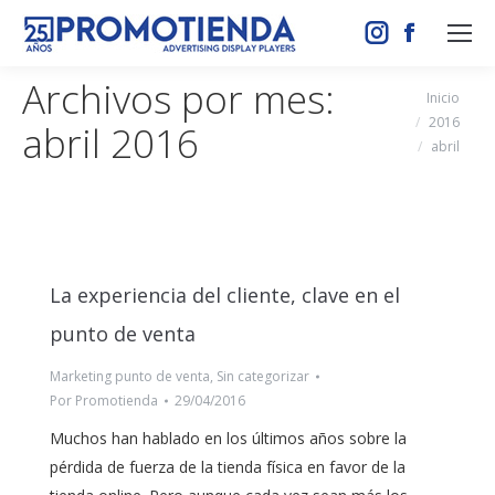
Instagram
Facebook
page
page
Archivos por mes:
Estás aquí:
Inicio
opens
opens
2016
abril 2016
in
in
abril
new
new
window
window
La experiencia del cliente, clave en el
punto de venta
Marketing punto de venta
,
Sin categorizar
Por
Promotienda
29/04/2016
Muchos han hablado en los últimos años sobre la
pérdida de fuerza de la tienda física en favor de la