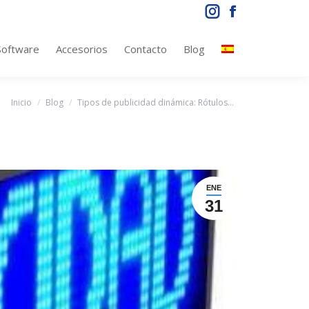
Instagram
Facebook
page
page
Software
Accesorios
Contacto
Blog
opens
opens
in
in
new
new
Estás aquí:
Inicio
Blog
Tipos de publicidad dinámica: Rótulos…
window
window
ENE
31