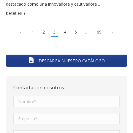
destacado como una innovadora y cautivadora…
Detalles
←
1
2
3
4
5
…
69
→
DESCARGA NUESTRO CATÁLOGO
Contacta con nosotros