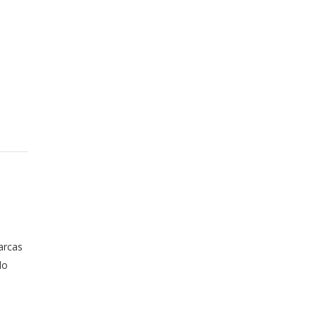
o
arcas
lo