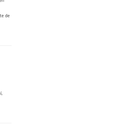
 en
te de
í,